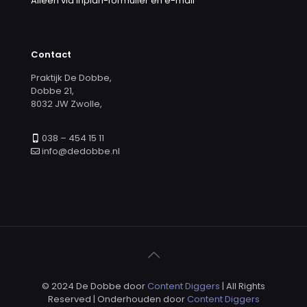
Alleen via inplan-formulier en e-mail
Contact
Praktijk De Dobbe,
Dobbe 21,
8032 JW Zwolle,
038 – 454 15 11
info@dedobbe.nl
© 2024 De Dobbe door
Content Diggers
| All Rights
Reserved | Onderhouden door
Content Diggers