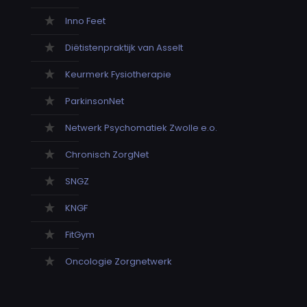
Inno Feet
Diëtistenpraktijk van Asselt
Keurmerk Fysiotherapie
ParkinsonNet
Netwerk Psychomatiek Zwolle e.o.
Chronisch ZorgNet
SNGZ
KNGF
FitGym
Oncologie Zorgnetwerk