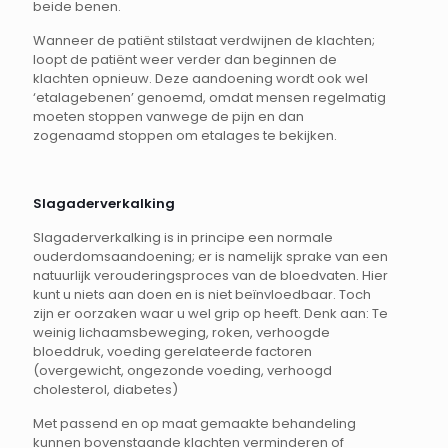
beide benen.
Wanneer de patiënt stilstaat verdwijnen de klachten;
loopt de patiënt weer verder dan beginnen de
klachten opnieuw. Deze aandoening wordt ook wel
‘etalagebenen’ genoemd, omdat mensen regelmatig
moeten stoppen vanwege de pijn en dan
zogenaamd stoppen om etalages te bekijken.
Slagaderverkalking
Slagaderverkalking is in principe een normale
ouderdomsaandoening; er is namelijk sprake van een
natuurlijk verouderingsproces van de bloedvaten. Hier
kunt u niets aan doen en is niet beïnvloedbaar. Toch
zijn er oorzaken waar u wel grip op heeft. Denk aan: Te
weinig lichaamsbeweging, roken, verhoogde
bloeddruk, voeding gerelateerde factoren
(overgewicht, ongezonde voeding, verhoogd
cholesterol, diabetes)
Met passend en op maat gemaakte behandeling
kunnen bovenstaande klachten verminderen of