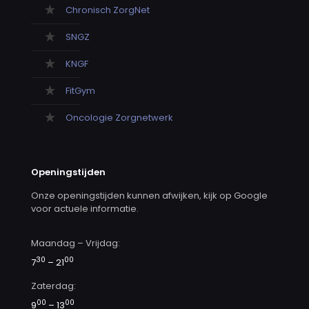
Chronisch ZorgNet
SNGZ
KNGF
FitGym
Oncologie Zorgnetwerk
Openingstijden
Onze openingstijden kunnen afwijken, kijk op Google
voor actuele informatie.
Maandag – Vrijdag:
30
00
7
– 21
Zaterdag:
00
00
9
– 13