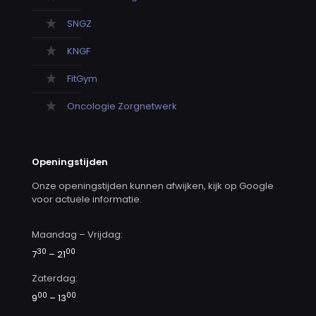
SNGZ
KNGF
FitGym
Oncologie Zorgnetwerk
Openingstijden
Onze openingstijden kunnen afwijken, kijk op Google
voor actuele informatie.
Maandag – Vrijdag:
30
00
7
– 21
Zaterdag:
00
00
9
– 13