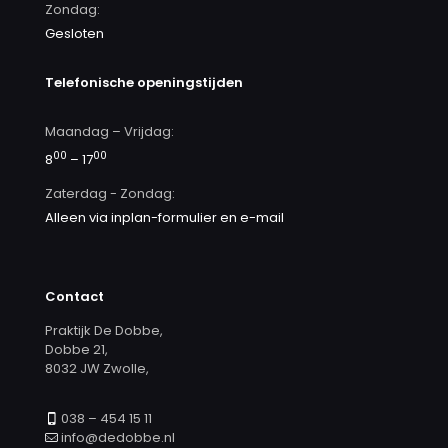
Zondag:
Gesloten
Telefonische openingstijden
Maandag – Vrijdag:
00
00
8
– 17
Zaterdag - Zondag:
Alleen via inplan-formulier en e-mail
Contact
Praktijk De Dobbe,
Dobbe 21,
8032 JW Zwolle,
038 – 454 15 11
info@dedobbe.nl